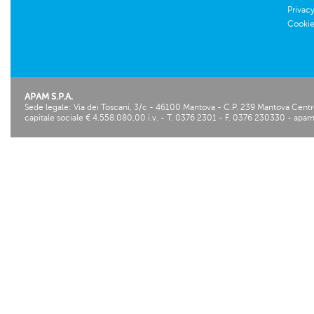
Privac
Cookie
APAM S.P.A.
Sede legale: Via dei Toscani, 3/c - 46100 Mantova - C.P. 239 Mantova Centro 
capitale sociale € 4.558.080,00 i.v. - T.
0376 2301
- F.
0376 230330
-
apam